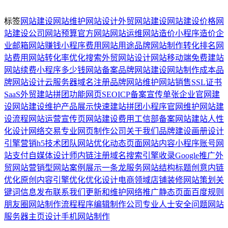
标签
网站建设
网站维护
网站设计
外贸网站建设
网站建设价格
网
站建设公司
网站预算
官方网站
网站运维
网站造价
小程序造价
企
业邮箱
网站赚钱
小程序费用
网站用途
品牌网站制作
转化排名
网
站费用
网站转化率
优化搜索
外贸网站设计
网站移动端
免费建站
网站续费
小程序多少钱
网站备案
品牌网站建设
网站制作成本
品
牌网站设计
云服务器
域名注册
品牌网站维护
网站销售
SSL证书
SaaS外贸建站
拼团功能
网页SEO
ICP备案
宣传单张
企业官网建
设
网站建设维护
产品展示
快速建站
拼团小程序
官网维护
网站建
设流程
网站运营
宣传页
网站建设费用
工信部备案
网站建站
人性
化设计
网络交易
专业网页制作公司
关于我们
品牌建设
画册设计
引擎营销
h5
技术团队
网站优化
动态页面
网站内容
小程序账号
网
站支付
自媒体
设计师
内链
注册域名
搜索引擎收录
Google推广
外
贸网站
营销型网站
案例展示
一条龙服务
网站结构
标题创意
内链
优化
原创内容
引擎优化
优化设计
电商领域
店铺装修
网站策划
关
键词
信息发布
联系我们
更新和维护
网络推广
静态页面
百度规则
朋友圈
网站制作流程
程序编辑
制作公司
专业人士
安全问题
网站
服务器
主页设计
手机网站制作