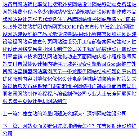
站费用
网站转化率
优化搜索
外贸网站设计
网站移动端
免费建站
网站续费
小程序多少钱
网站备案
品牌网站建设
网站制作成本
品
牌网站设计
云服务器
域名注册
品牌网站维护
网站销售
SSL证书
SaaS外贸建站
拼团功能
网页SEO
ICP备案
宣传单张
企业官网建
设
网站建设维护
产品展示
快速建站
拼团小程序
官网维护
网站建
设流程
网站运营
宣传页
网站建设费用
工信部备案
网站建站
人性
化设计
网络交易
专业网页制作公司
关于我们
品牌建设
画册设计
引擎营销
h5
技术团队
网站优化
动态页面
网站内容
小程序账号
网
站支付
自媒体
设计师
内链
注册域名
搜索引擎收录
Google推广
外
贸网站
营销型网站
案例展示
一条龙服务
网站结构
标题创意
内链
优化
原创内容
引擎优化
优化设计
电商领域
店铺装修
网站策划
关
键词
信息发布
联系我们
更新和维护
网络推广
静态页面
百度规则
朋友圈
网站制作流程
程序编辑
制作公司
专业人士
安全问题
网站
服务器
主页设计
手机网站制作
上一篇：独立站的流量问题怎么解决？深圳网站建设公司
下一篇：网站页面关键词过度堆砌会怎样？布吉网站建设维护
公司